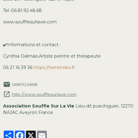
Tel :06.81.92.48.68
www.soufflesurlavie.com
✔️Informations et contact :
Cynthia Dalmais.Artiste peintre et thérapeute
06 21 16 39 36
https://terretoiles.fr
0681924868
http://www.soufflesurlavie.com
Association Souffle Sur La Vie
Lieu-dit puechiguier, 12270
NAJAC Aveyron France
Partager
Facebook
X
Email